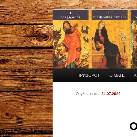
Перейти
Маг Виктор
к
основному
Приворот и 
содержимому
Главное
ПРИВОРОТ
О МАГЕ
К
меню
Опубликовано
31.07.2022
О