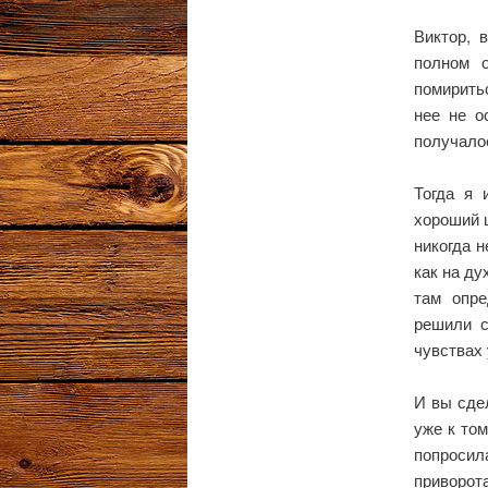
Виктор, 
полном о
помиритьс
нее не о
получало
Тогда я 
хороший ш
никогда 
как на ду
там опре
решили с
чувствах 
И вы сде
уже к том
попросил
приворот