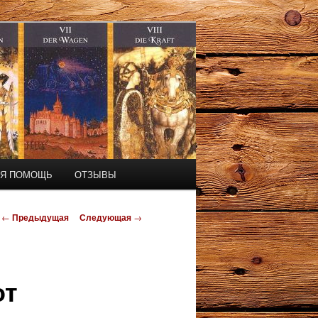
АЯ ПОМОЩЬ
ОТЗЫВЫ
Навигация
←
Предыдущая
Следующая
→
по
записям
от