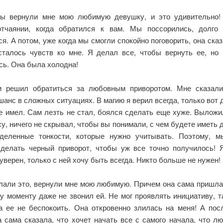
вы вернули мне мою любимую девушку, и это удивительно
тчаянии, когда обратился к вам. Мы поссорились, долго
я. А потом, уже когда мы смогли спокойно поговорить, она сказ
сталось чувств ко мне. Я делал все, чтобы вернуть ее, но 
сь. Она была холодна!
и решил обратиться за любовным приворотом. Мне сказали
анс в сложных ситуациях. В магию я верил всегда, только вот 
не имел. Сам лезть не стал, боялся сделать еще хуже. Выложи
ху, ничего не скрывал, чтобы вы понимали, с чем будете иметь 
деленные тонкости, которые нужно учитывать. Поэтому, 
делать черный приворот, чтобы уж все точно получилось! 
уверен, только с ней хочу быть всегда. Никто больше не нужен!
лали это, вернули мне мою любимую. Причем она сама пришла 
у моменту даже не звонил ей. Не мог проявлять инициативу, т
а ее не беспокоить. Она откровенно злилась на меня! А пос
а сама сказала, что хочет начать все с самого начала, что лю