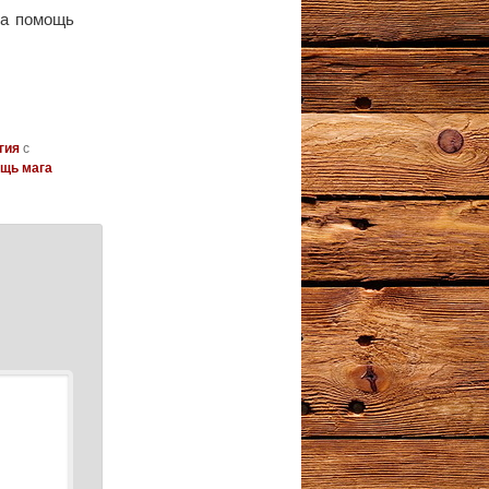
ша помощь
гия
с
щь мага