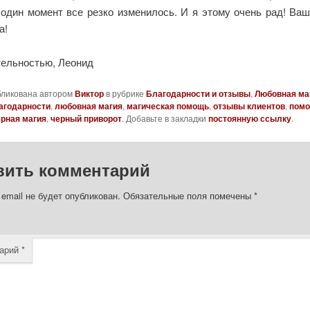
 один момент все резко изменилось. И я этому очень рад! Ва
а!
тельностью, Леонид
бликована автором
Виктор
в рубрике
Благодарности и отзывы
,
Любовная ма
агодарности
,
любовная магия
,
магическая помощь
,
отзывы клиентов
,
помо
ерная магия
,
черный приворот
. Добавьте в закладки
постоянную ссылку
.
вить комментарий
email не будет опубликован.
Обязательные поля помечены
*
арий
*