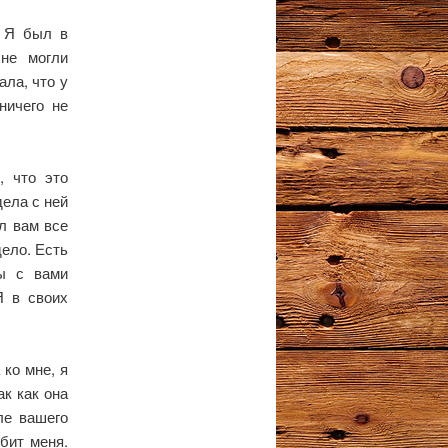
! Я был в
 не могли
ала, что у
ничего не
, что это
дела с ней
л вам все
дело. Есть
мы с вами
Я в своих
ко мне, я
ак как она
ле вашего
бит меня.