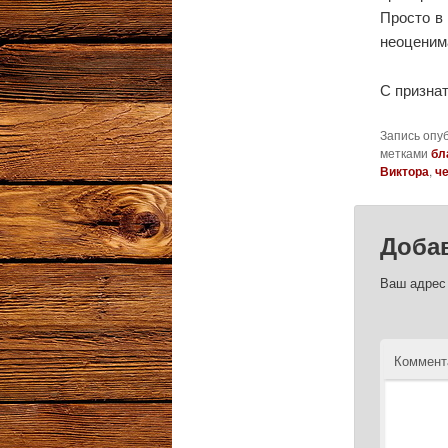
Просто в
неоценим
С призна
Запись опу
метками
бл
Виктора
,
ч
Доба
Ваш адрес 
Коммент