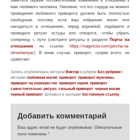
вам любимого человека. Напомню, что его сердце на момент
проведения любовного приворота должно быть полностью
свободным, поэтому если ваш избранник женат или
находиться в отношениях, перед ворожбой, подберите и
проведите ритуал остуды или отворота, чтобы убрать
соперницу с пути (смотрите ритуалы в разделе
Порча на
отношения
по ссылке
https://magvictor.com/porcha-na-
otnosheniya/
). В ином случае, приворот, скорее всего, не
сработает.
Запись опубликована автором
Виктор
в рубрике
Без рубрики
с
метками
любовная магия
,
приворот
,
приворот мужчины
,
приворот на перекрестке
,
приворот парня
,
приворот
самостоятельно
,
ритуал
,
сильный приворот
,
черная магия
,
черный приворот
. Добавьте в закладки
постоянную ссылку
.
Добавить комментарий
Ваш адрес email не будет опубликован.
Обязательные
поля помечены
*